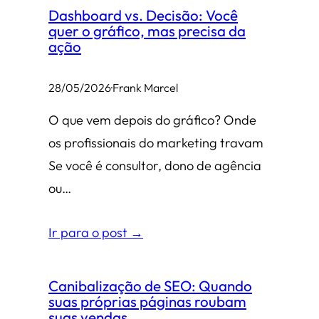
Dashboard vs. Decisão: Você
quer o gráfico, mas precisa da
ação
28/05/2026
·
Frank Marcel
O que vem depois do gráfico? Onde
os profissionais do marketing travam
Se você é consultor, dono de agência
ou…
Ir para o post →
Canibalização de SEO: Quando
suas próprias páginas roubam
suas vendas