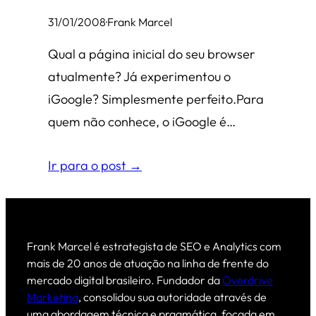
31/01/2008
·
Frank Marcel
Qual a página inicial do seu browser
atualmente? Já experimentou o
iGoogle? Simplesmente perfeito.Para
quem não conhece, o iGoogle é…
Ir para o post →
Frank Marcel é estrategista de SEO e Analytics com
mais de 20 anos de atuação na linha de frente do
mercado digital brasileiro. Fundador da
Overdrive
Marketing
, consolidou sua autoridade através de
uma abordagem técnica e pragmática, focada em