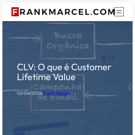
Pular
para
o
conteúdo
CLV: O que é Customer
Lifetime Value
02/04/2024
·
Frank Marcel