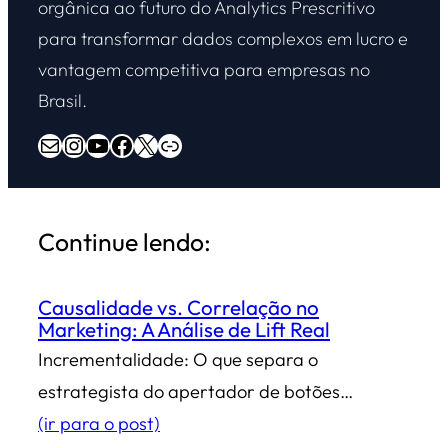
orgânica ao futuro do Analytics Prescritivo
para transformar dados complexos em lucro e
vantagem competitiva para empresas no
Brasil.
E-mail
Instagram
Youtube
Facebook
X
Overdrive Marketing
Continue lendo:
Causalidade vs. Correlação no
Marketing: A Análise de Lift Real
Incrementalidade: O que separa o
estrategista do apertador de botões…
(ir para o post)