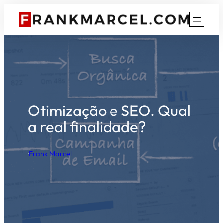
Pular
para
o
conteúdo
Otimização e SEO. Qual
a real finalidade?
·
Frank Marcel