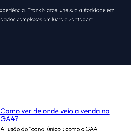
xperiência. Frank Marcel une sua autoridade em
ar dados complexos em lucro e vantagem
Como ver de onde veio a venda no
GA4?
A ilusão do “canal único”: como o GA4