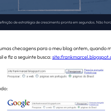
definição de estratégia de crescimento pronta em segundos. Não hora
 umas checagens para o meu blog ontem, quando me
l e fiz a seguinte busca:
site:frankmarcel.blogspot
ado: