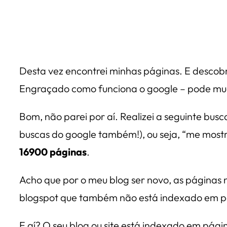
Desta vez encontrei minhas páginas. E descobri
Engraçado como funciona o google – pode mu
Bom, não parei por aí. Realizei a seguinte bus
buscas do google também!), ou seja, “me most
16900 páginas
.
Acho que por o meu blog ser novo, as páginas 
blogspot que também não está indexado em pá
E aí? O seu blog ou site está indexado em pági