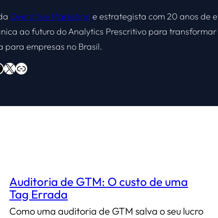
 da
Overdrive Marketing
e estrategista com 20 anos de e
nica ao futuro do Analytics Prescritivo para transform
a para empresas no Brasil.
X
Overdrive Marketing
Auditoria de GTM: O custo de uma
Tag Errada
Como uma auditoria de GTM salva o seu lucro