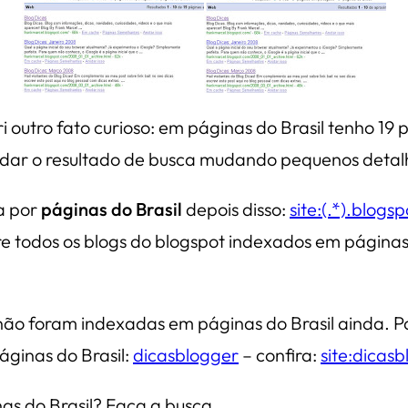
 outro fato curioso: em páginas do Brasil tenho 19
dar o resultado de busca mudando pequenos detal
ca por
páginas do Brasil
depois disso:
site:(.*).blogs
re todos os blogs do blogspot indexados em página
não foram indexadas em páginas do Brasil ainda. Pa
ginas do Brasil:
dicasblogger
– confira:
site:dicas
nas do Brasil? Faça a busca.