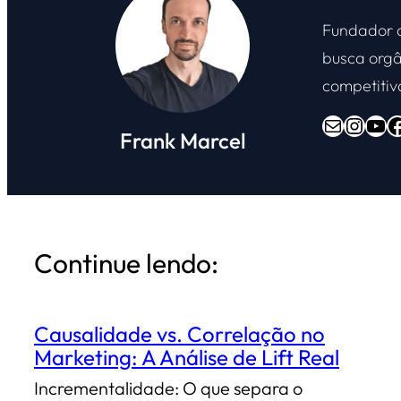
Fundador
busca orgâ
competitiv
E-mail
Instagram
Youtube
Facebook
Frank Marcel
Continue lendo:
Causalidade vs. Correlação no
Marketing: A Análise de Lift Real
Incrementalidade: O que separa o