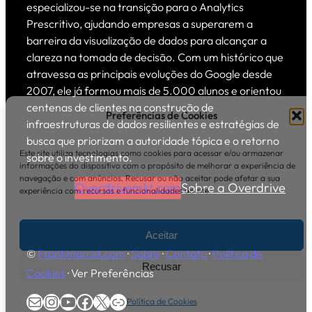
especializou-se na transição para o Analytics
Prescritivo, ajudando empresas a superarem a
barreira da visualização de dados para alcançar a
clareza na tomada de decisão. Com um histórico que
atravessa as principais evoluções do Google desde
2007, ele já formou mais de 5.000 alunos e orientou
centenas de clientes na construção de
Preferências de Cookies
infraestruturas de dados resilientes e estratégias de
busca que priorizam a autoridade tópica e o retorno
Este site utiliza tecnologias como cookies para acessar e/ou armazenar
sobre o investimento.
informações do dispositivo com o propósito de melhorar a experiência de
navegação e com anúncios. Recusar ou não aceitar pode afetar a sua
Overdrivemkt.com
Sobre a Overdrive
experiência com recursos e funcionalidades do site.
Aceitar
©
Frankmarcel.com
·
Sobre
·
Contato
·
Política de
Recusar
Cookies
·
Ver Preferências
E-mail
Instagram
Youtube
Facebook
X
Overdrive Marketing
Política de Cookies