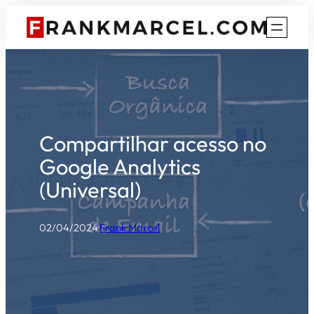
Pular
para
o
conteúdo
Compartilhar acesso no
Google Analytics
(Universal)
02/04/2024
·
Frank Marcel