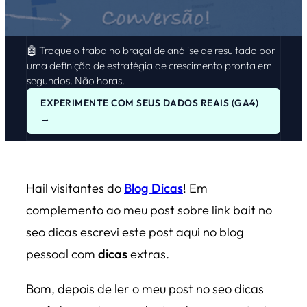
🤖 Troque o trabalho braçal de análise de resultado por
uma definição de estratégia de crescimento pronta em
segundos. Não horas.
EXPERIMENTE COM SEUS DADOS REAIS (GA4)
→
Hail visitantes do
Blog Dicas
! Em
complemento ao meu post sobre link bait no
seo dicas escrevi este post aqui no blog
pessoal com
dicas
extras.
Bom, depois de ler o meu post no seo dicas