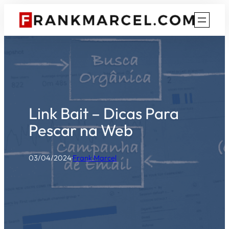
Pular
para
o
conteúdo
Link Bait – Dicas Para
Pescar na Web
03/04/2024
·
Frank Marcel