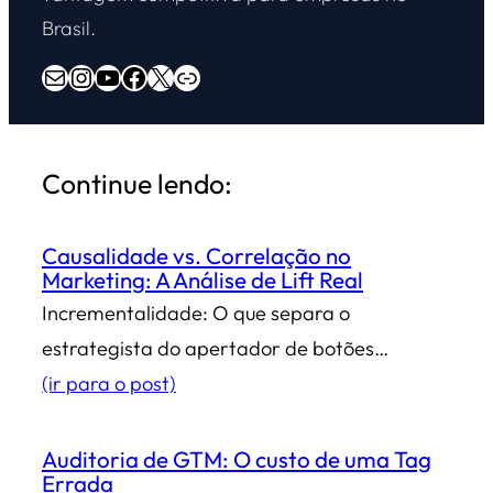
Brasil.
E-mail
Instagram
Youtube
Facebook
X
Overdrive Marketing
Continue lendo:
Causalidade vs. Correlação no
Marketing: A Análise de Lift Real
Incrementalidade: O que separa o
estrategista do apertador de botões…
(ir para o post)
Auditoria de GTM: O custo de uma Tag
Errada