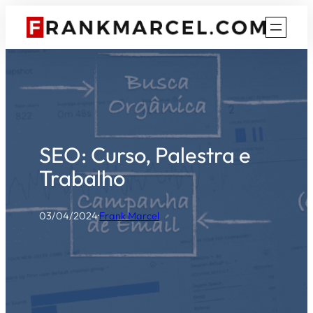
Pular
para
o
conteúdo
SEO: Curso, Palestra e
Trabalho
03/04/2024
·
Frank Marcel