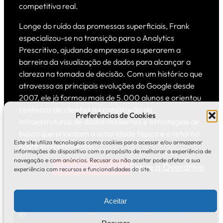
competitiva real.
Longe do ruído das promessas superficiais, Frank
especializou-se na transição para o Analytics
Prescritivo, ajudando empresas a superarem a
barreira da visualização de dados para alcançar a
clareza na tomada de decisão. Com um histórico que
atravessa as principais evoluções do Google desde
2007, ele já formou mais de 5.000 alunos e orientou
centenas de clientes na construção de
Preferências de Cookies
infraestruturas de dados resilientes e estratégias de
busca que priorizam a autoridade tópica e o retorno
Este site utiliza tecnologias como cookies para acessar e/ou armazenar
sobre o investimento.
informações do dispositivo com o propósito de melhorar a experiência de
navegação e com anúncios. Recusar ou não aceitar pode afetar a sua
Overdrivemkt.com
Sobre a Overdrive
experiência com recursos e funcionalidades do site.
Aceitar
©
Frankmarcel.com
·
Sobre
·
Contato
·
Política de