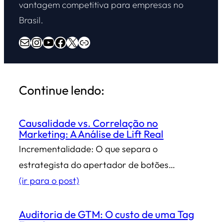
vantagem competitiva para empresas no
Brasil.
E-mail
Instagram
Youtube
Facebook
X
Overdrive Marketing
Continue lendo:
Causalidade vs. Correlação no
Marketing: A Análise de Lift Real
Incrementalidade: O que separa o
estrategista do apertador de botões…
(ir para o post)
Auditoria de GTM: O custo de uma Tag