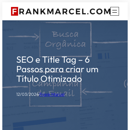
Pular
para
o
conteúdo
SEO e Title Tag – 6
Passos para criar um
Título Otimizado
12/03/2024
·
Frank Marcel