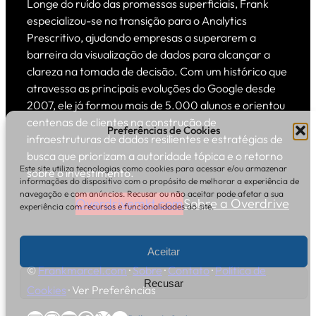
Longe do ruído das promessas superficiais, Frank
especializou-se na transição para o Analytics
Prescritivo, ajudando empresas a superarem a
barreira da visualização de dados para alcançar a
clareza na tomada de decisão. Com um histórico que
atravessa as principais evoluções do Google desde
2007, ele já formou mais de 5.000 alunos e orientou
centenas de clientes na construção de
Preferências de Cookies
infraestruturas de dados resilientes e estratégias de
busca que priorizam a autoridade tópica e o retorno
Este site utiliza tecnologias como cookies para acessar e/ou armazenar
sobre o investimento.
informações do dispositivo com o propósito de melhorar a experiência de
navegação e com anúncios. Recusar ou não aceitar pode afetar a sua
Overdrivemkt.com
Sobre a Overdrive
experiência com recursos e funcionalidades do site.
Aceitar
©
Frankmarcel.com
·
Sobre
·
Contato
·
Política de
Recusar
Cookies
·
Ver Preferências