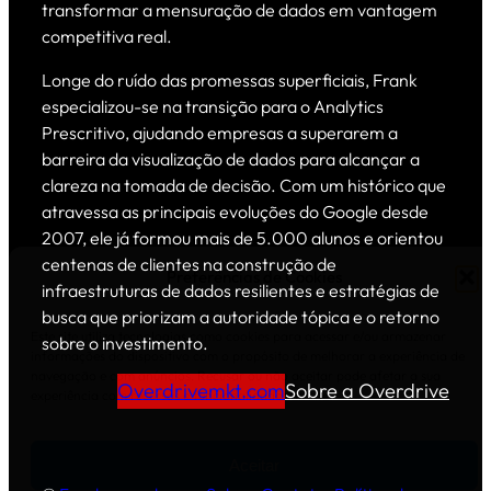
transformar a mensuração de dados em vantagem
competitiva real.
Longe do ruído das promessas superficiais, Frank
especializou-se na transição para o Analytics
Prescritivo, ajudando empresas a superarem a
barreira da visualização de dados para alcançar a
clareza na tomada de decisão. Com um histórico que
atravessa as principais evoluções do Google desde
2007, ele já formou mais de 5.000 alunos e orientou
centenas de clientes na construção de
Preferências de Cookies
infraestruturas de dados resilientes e estratégias de
busca que priorizam a autoridade tópica e o retorno
Este site utiliza tecnologias como cookies para acessar e/ou armazenar
sobre o investimento.
informações do dispositivo com o propósito de melhorar a experiência de
navegação e com anúncios. Recusar ou não aceitar pode afetar a sua
Overdrivemkt.com
Sobre a Overdrive
experiência com recursos e funcionalidades do site.
Aceitar