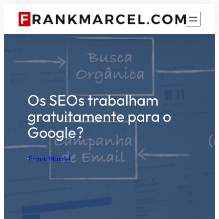
Pular
para
o
conteúdo
Os SEOs trabalham
gratuitamente para o
Google?
·
Frank Marcel