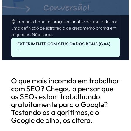
🤖 Troque o trabalho braçal de análise de resultado por
uma definição de estratégia de crescimento pronta em
segundos. Não horas.
EXPERIMENTE COM SEUS DADOS REAIS (GA4)
→
O que mais incomda em trabalhar
com SEO? Chegou a pensar que
os SEOs estam trabalhando
gratuitamente para o Google?
Testando os algoritimos,e o
Google de olho, os altera.