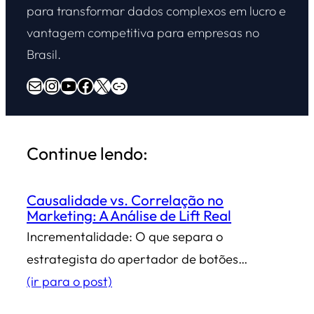
para transformar dados complexos em lucro e
vantagem competitiva para empresas no
Brasil.
E-mail
Instagram
Youtube
Facebook
X
Overdrive Marketing
Continue lendo:
Causalidade vs. Correlação no
Marketing: A Análise de Lift Real
Incrementalidade: O que separa o
estrategista do apertador de botões…
(ir para o post)