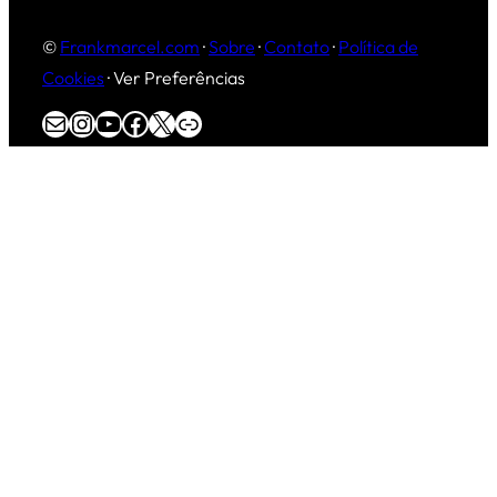
©
Frankmarcel.com
·
Sobre
·
Contato
·
Política de
Cookies
·
Ver Preferências
E-mail
Instagram
Youtube
Facebook
X
Overdrive Marketing