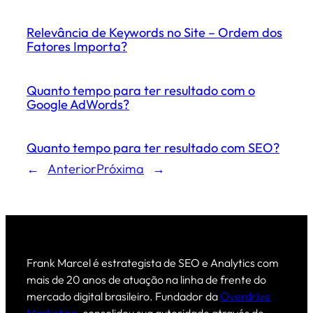
Relevância de Keywords no Site – Ordem dos
Fatores Importa?
Quanto tempo para ter resultado com o
Google AdWords?
Quanto tempo para ter resultado com SEO?
←
Anterior
Próxima
→
Frank Marcel é estrategista de SEO e Analytics com
mais de 20 anos de atuação na linha de frente do
mercado digital brasileiro. Fundador da
Overdrive
Marketing
, consolidou sua autoridade através de