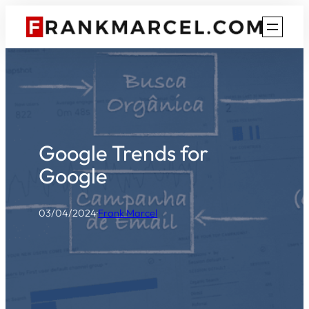
Pular
para
o
conteúdo
Google Trends for
Google
03/04/2024
·
Frank Marcel