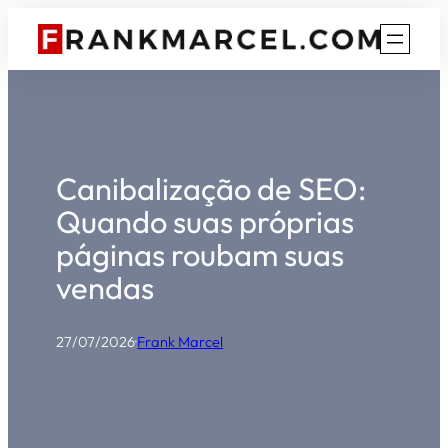
Pular
para
o
conteúdo
Canibalização de SEO:
Quando suas próprias
páginas roubam suas
vendas
27/07/2026
·
Frank Marcel