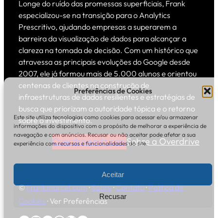
Longe do ruído das promessas superficiais, Frank
especializou-se na transição para o Analytics
Prescritivo, ajudando empresas a superarem a
barreira da visualização de dados para alcançar a
clareza na tomada de decisão. Com um histórico que
atravessa as principais evoluções do Google desde
2007, ele já formou mais de 5.000 alunos e orientou
centenas de clientes na construção de
Preferências de Cookies
infraestruturas de dados resilientes e estratégias de
busca que priorizam a autoridade tópica e o retorno
Este site utiliza tecnologias como cookies para acessar e/ou armazenar
sobre o investimento.
informações do dispositivo com o propósito de melhorar a experiência de
navegação e com anúncios. Recusar ou não aceitar pode afetar a sua
Overdrivemkt.com
Sobre a Overdrive
experiência com recursos e funcionalidades do site.
Aceitar
©
Frankmarcel.com
·
Sobre
·
Contato
·
Política de
Recusar
Cookies
·
Ver Preferências