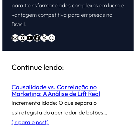
para transformar dados complexos em lucro e
vantagem competitiva para empresas no
Brasil.
E-mail
Instagram
Youtube
Facebook
X
Overdrive Marketing
Continue lendo:
Causalidade vs. Correlação no
Marketing: A Análise de Lift Real
Incrementalidade: O que separa o
estrategista do apertador de botões…
(ir para o post)