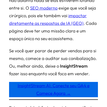
não adianta nada se elas estiverem lutando
entre si. O
SEO moderno
exige que você seja
cirúrgico, pois ele também vai
impactar
diretamente as respostas de IA (GEO)
. Cada
página deve ter uma missão clara e um
espaço único no seu ecossistema.
Se você quer parar de perder vendas para si
mesmo, comece a auditar sua canibalização.
Ou, melhor ainda, deixe o
InsightStream
fazer isso enquanto você foca em vender.
InsightStream AI: Conecte seu GA4 e
Comece Agora →