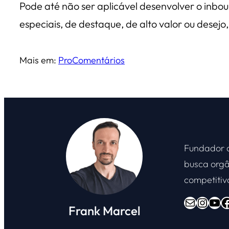
Pode até não ser aplicável desenvolver o inb
especiais, de destaque, de alto valor ou desej
Mais em:
Pro
Comentários
Fundador
busca orgâ
competitiv
E-mail
Instagram
Youtube
Facebook
Frank Marcel