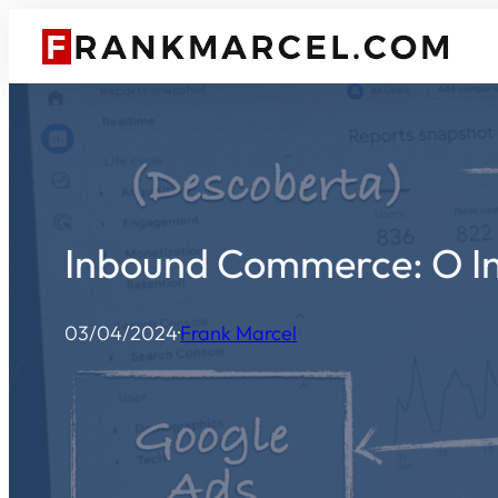
Pular
para
o
conteúdo
Inbound Commerce: O I
03/04/2024
·
Frank Marcel