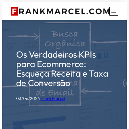
Pular
para
o
conteúdo
Os Verdadeiros KPIs
para Ecommerce:
Esqueça Receita e Taxa
de Conversão
03/06/2026
·
Frank Marcel