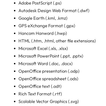
Adobe PostScript (.ps)
Autodesk Design Web Format (.dwf)
Google Earth (.kml, .kmz)
GPS eXchange Format (.gpx)
Hancom Hanword (.hwp)
HTML (.htm, .html, other file extensions)
Microsoft Excel (.xls, .xlsx)
Microsoft PowerPoint (.ppt, .pptx)
Microsoft Word (.doc, .docx)
OpenOffice presentation (.odp)
OpenOffice spreadsheet (.ods)
OpenOffice text (.odt)
Rich Text Format (.rtf)
Scalable Vector Graphics (.svg)