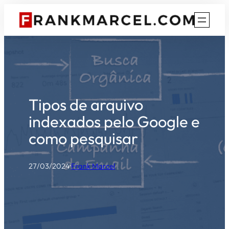
Pular
para
o
conteúdo
Tipos de arquivo
indexados pelo Google e
como pesquisar
27/03/2024
·
Frank Marcel