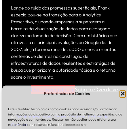
Longe do ruído das promessas superficiais, Frank
especializou-se na transição para o Analytics
Prescritivo, ajudando empresas a superarem a
barreira da visualização de dados para alcançar a
clareza na tomada de decisão. Com um histórico que
atravessa as principais evoluções do Google desde
2007, ele já formou mais de 5.000 alunos e orientou
centenas de clientes na construção de
infraestruturas de dados resilientes e estratégias de
busca que priorizam a autoridade tópica e o retorno
sobre o investimento.
Overdrivemkt.com
Sobre a Overdrive
Preferências de Cookies
Este site utiliza tecnologias como cookies para acessar e/ou armazenar
informações do dispositivo com o propósito de melhorar a experiência de
©
Frankmarcel.com
·
Sobre
·
Contato
·
Política de
navegação e com anúncios. Recusar ou não aceitar pode afetar a sua
Cookies
·
Ver Preferências
experiência com recursos e funcionalidades do site.