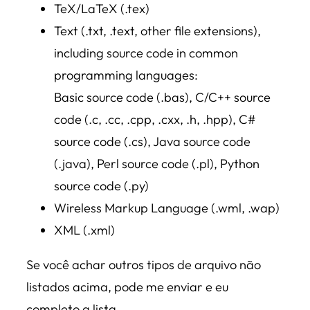
TeX/LaTeX (.tex)
Text (.txt, .text, other file extensions),
including source code in common
programming languages:
Basic source code (.bas), C/C++ source
code (.c, .cc, .cpp, .cxx, .h, .hpp), C#
source code (.cs), Java source code
(.java), Perl source code (.pl), Python
source code (.py)
Wireless Markup Language (.wml, .wap)
XML (.xml)
Se você achar outros tipos de arquivo não
listados acima, pode me enviar e eu
completo a lista.