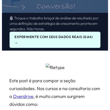
🤖 Troque o trabalho braçal de análise de resultado por
uma definição de estratégia de crescimento pronta em
segundos. Não horas.
EXPERIMENTE COM SEUS DADOS REAIS (GA4)
→
Este post é para compor a seção
curiosidades. Nos cursos e na consultoria com
a
Overdrive
, é muito comum surgirem
dúvidas como: