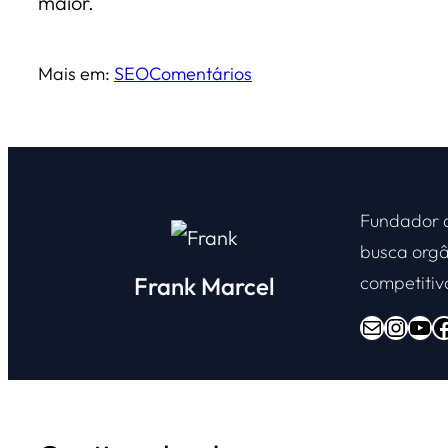
maior.
Mais em:
SEO
Comentários
Fundador
busca orgâ
Frank Marcel
competitiv
E-mail
Instagram
Youtube
Facebook