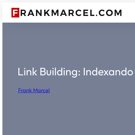
Pular
para
o
conteúdo
Link Building: Indexand
·
Frank Marcel