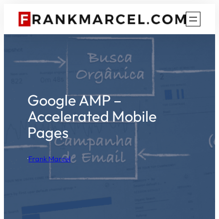
Pular
para
o
conteúdo
Google AMP –
Accelerated Mobile
Pages
·
Frank Marcel