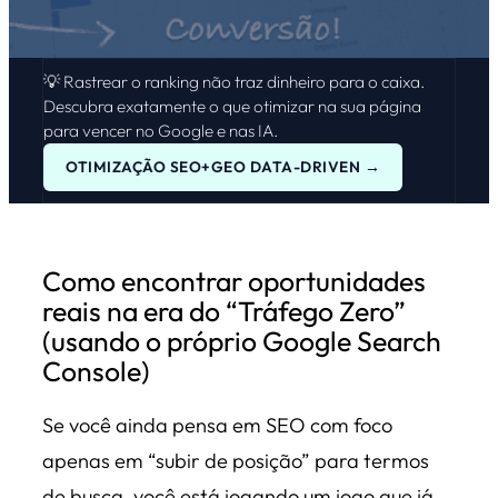
💡 Rastrear o ranking não traz dinheiro para o caixa.
Descubra exatamente o que otimizar na sua página
para vencer no Google e nas IA.
OTIMIZAÇÃO SEO+GEO DATA-DRIVEN →
Como encontrar oportunidades
reais na era do “Tráfego Zero”
(usando o próprio Google Search
Console)
Se você ainda pensa em SEO com foco
apenas em “subir de posição” para termos
de busca, você está jogando um jogo que já