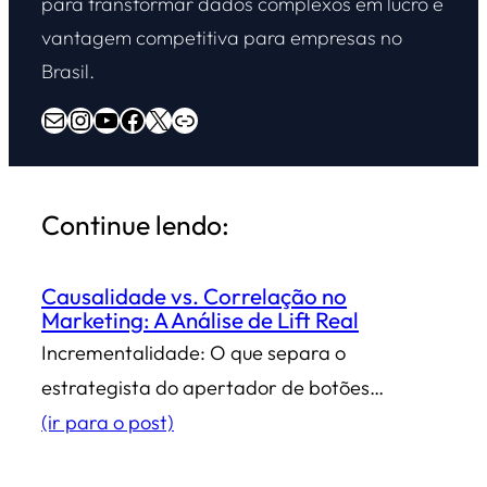
para transformar dados complexos em lucro e
vantagem competitiva para empresas no
Brasil.
E-mail
Instagram
Youtube
Facebook
X
Overdrive Marketing
Continue lendo:
Causalidade vs. Correlação no
Marketing: A Análise de Lift Real
Incrementalidade: O que separa o
estrategista do apertador de botões…
(ir para o post)