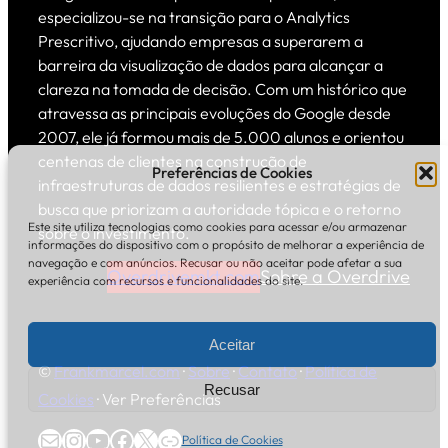
especializou-se na transição para o Analytics
Prescritivo, ajudando empresas a superarem a
barreira da visualização de dados para alcançar a
clareza na tomada de decisão. Com um histórico que
atravessa as principais evoluções do Google desde
2007, ele já formou mais de 5.000 alunos e orientou
centenas de clientes na construção de
Preferências de Cookies
infraestruturas de dados resilientes e estratégias de
busca que priorizam a autoridade tópica e o retorno
Este site utiliza tecnologias como cookies para acessar e/ou armazenar
sobre o investimento.
informações do dispositivo com o propósito de melhorar a experiência de
navegação e com anúncios. Recusar ou não aceitar pode afetar a sua
Overdrivemkt.com
Sobre a Overdrive
experiência com recursos e funcionalidades do site.
Aceitar
©
Frankmarcel.com
·
Sobre
·
Contato
·
Política de
Recusar
Cookies
·
Ver Preferências
E-mail
Instagram
Youtube
Facebook
X
Overdrive Marketing
Política de Cookies